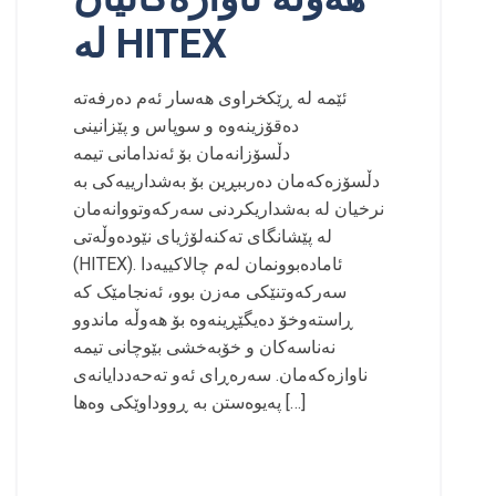
لە HITEX
دەقۆزینەوە و سوپاس و پێزانینی
دڵسۆزانەمان بۆ ئەندامانی تیمە
دڵسۆزەکەمان دەرببڕین بۆ بەشدارییەکی بە
نرخیان لە بەشداریکردنی سەرکەوتووانەمان
لە پێشانگای تەکنەلۆژیای نێودەوڵەتی
(HITEX). ‎ئامادەبوونمان لەم چالاکییەدا
سەرکەوتنێکی مەزن بوو، ئەنجامێک کە
ڕاستەوخۆ دەیگێڕینەوە بۆ هەوڵە ماندوو
نەناسەکان و خۆبەخشی بێوچانی تیمە
ناوازەکەمان. سەرەڕای ئەو تەحەددایانەی
پەیوەستن بە ڕووداوێکی وەها […]
Read More